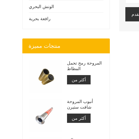
الونش البحري
قدم
رافعة بحرية
منتجات مميزة
المروحة رمح تحمل
المطاط
أكثر من
أنبوب المروحة
شافت ستيرن
أكثر من