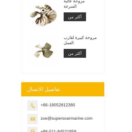
مروحة عالية
السرعة
أكثر من
مروحة كبيرة لقارب
العمل
أكثر من
تفاصيل الاتصال
+86-18052812380

zoe@supersoarmarine.com

+86-511-84521859
