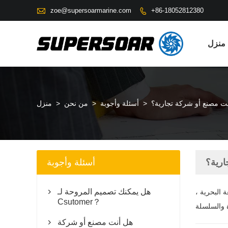

zoe@supersoarmarine.com
+86-18052812380

منزل
ت مصنع أو شركة تجارية؟
>
أسئلة وأجوبة
>
من نحن
>
منزل
ارية؟
أسئلة وأجوبة
هل يمكنك تصميم المروحة لـ
 البحرية ،

Csutomer？
هل أنت مصنع أو شركة
