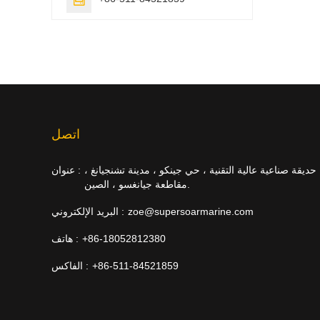
اتصل
حديقة صناعية عالية التقنية ، حي جينكو ، مدينة تشنجيانغ ،
عنوان :
مقاطعة جيانغسو ، الصين.
zoe@supersoarmarine.com
البريد الإلكتروني :
+86-18052812380
هاتف :
+86-511-84521859
الفاكس :