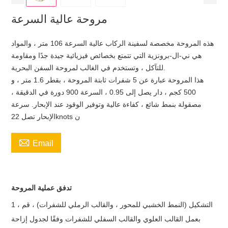
مروحة عالية السرعة
هذه المروحة مخصصة لسفينة الركاب عالية السرعة 106 متر ، والمواد
هي ني-ال-برونزية التي تتمتع بخصائص فيزيائية جيدة جدًا ومقاومة
للتآكل ، وتستخدم في الغالب لمروحة السفن البحرية.
هذا المروحة عبارة عن 5 شفرات ثابتة المروحة ، بقطر 1.6 متر ، و
500 كجم ، دار يصل إلى 0.95 ، السرعة 900 دورة في الدقيقة ،
مصقولة بنمط شائع ، كفاءة عالية وتوفير الوقود عند الإبحار. سرعة
الإبحار تصل 22knots ن

Email
تدفق عملية المروحة
1 ، التشكيل (النمط الخشبي للمحور ، والقالب الرملي للشفرات) ، قم
بعمل القالب العلوي والقالب السفلي للشفرات وفقًا لجدول إزاحة