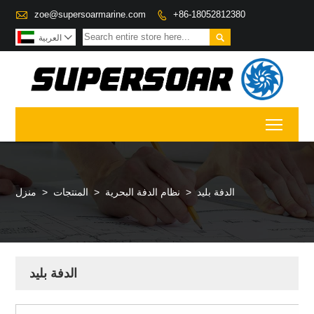

zoe@supersoarmarine.com
+86-18052812380



العربية
Toggl
الدفة بليد
>
نظام الدفة البحرية
>
المنتجات
>
منزل
الدفة بليد