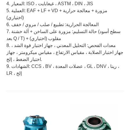
4. المعيار: ISO ، غيغابايت ، ASTM ، DIN ، JIS
5. العملية: EAF + LF + VD + مزورة + معالجة حرارية
(اختياري)
6. المعالجة الحرارية: تطبيع / صلب / مروي / خفف
7. حالة التسليم: مزورة على الساخن + آلة خشنة (سطح أسود
بعد Q / T) + مقلوب (اختياري)
8. معدات الفحص: التحليل المعدني ، جهاز اختبار قوة الشد ،
جهاز اختبار الصلابة ، مقياس الارتفاع ، مقياس ميكرومتر ، جهاز
اختبار الضغط ، إلخ.
9. الشهادات: CCS ، BV ، عضلات المعدة ، GL ، DNV ، رينا ،
LR ، إلخ